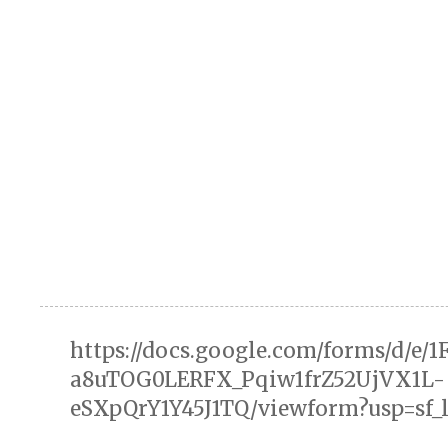
https://docs.google.com/forms/d/e/
a8uTOG0LERFX_Pqiw1frZ52UjVX1L-
eSXpQrY1Y45J1TQ/viewform?usp=sf_