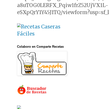
a8uTOG0LERFX_Pqiw1frZ52UjVX1L-
eSXpQrY1Y45J1TQ/viewform?usp=sf_
Colaboro en Comparte Recetas