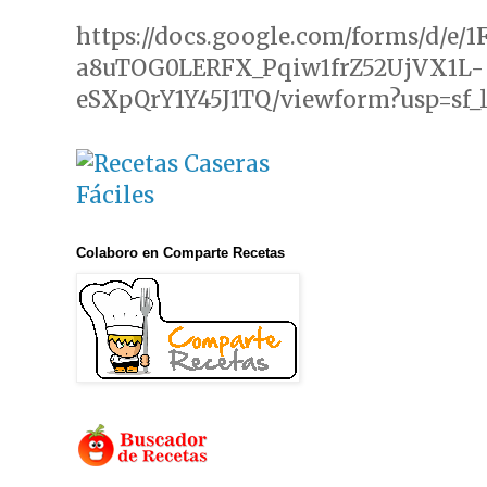
https://docs.google.com/forms/d/e/
a8uTOG0LERFX_Pqiw1frZ52UjVX1L-
eSXpQrY1Y45J1TQ/viewform?usp=sf_
Colaboro en Comparte Recetas