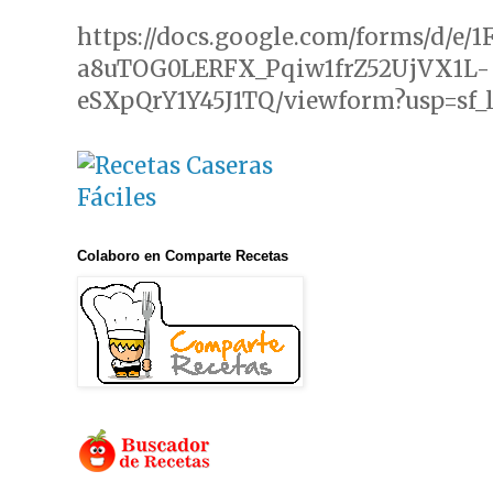
https://docs.google.com/forms/d/e/
a8uTOG0LERFX_Pqiw1frZ52UjVX1L-
eSXpQrY1Y45J1TQ/viewform?usp=sf_
Colaboro en Comparte Recetas