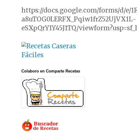
https://docs.google.com/forms/d/e/
a8uTOG0LERFX_Pqiw1frZ52UjVX1L-
eSXpQrY1Y45J1TQ/viewform?usp=sf_
Colaboro en Comparte Recetas