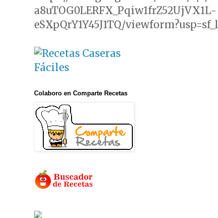
a8uTOG0LERFX_Pqiw1frZ52UjVX1L-
eSXpQrY1Y45J1TQ/viewform?usp=sf_
Colaboro en Comparte Recetas