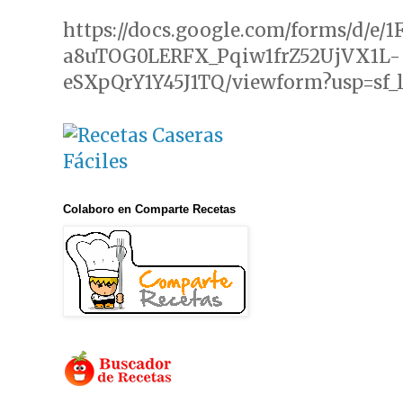
https://docs.google.com/forms/d/e/
a8uTOG0LERFX_Pqiw1frZ52UjVX1L-
eSXpQrY1Y45J1TQ/viewform?usp=sf_
Colaboro en Comparte Recetas