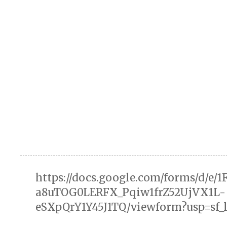
https://docs.google.com/forms/d/e/
a8uTOG0LERFX_Pqiw1frZ52UjVX1L-
eSXpQrY1Y45J1TQ/viewform?usp=sf_