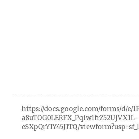
https://docs.google.com/forms/d/e/
a8uTOG0LERFX_Pqiw1frZ52UjVX1L-
eSXpQrY1Y45J1TQ/viewform?usp=sf_