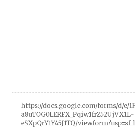
https://docs.google.com/forms/d/e/
a8uTOG0LERFX_Pqiw1frZ52UjVX1L-
eSXpQrY1Y45J1TQ/viewform?usp=sf_