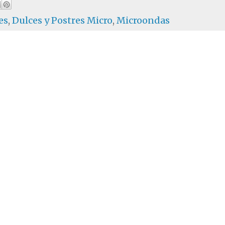
es
,
Dulces y Postres Micro
,
Microondas