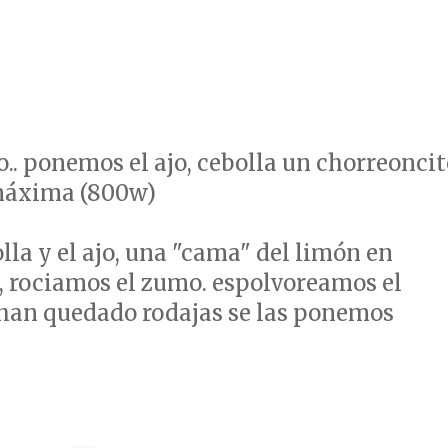
.. ponemos el ajo, cebolla un chorreonci
 máxima (800w)
la y el ajo, una "cama" del limón en
, rociamos el zumo. espolvoreamos el
os han quedado rodajas se las ponemos