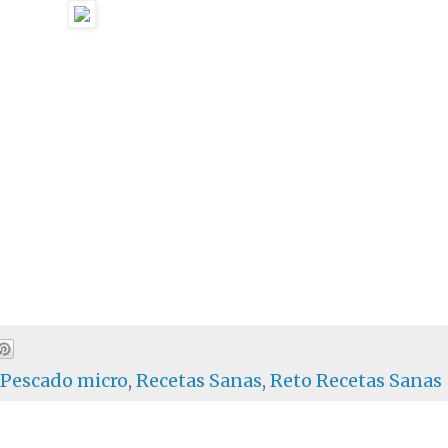
Pescado micro
,
Recetas Sanas
,
Reto Recetas Sanas