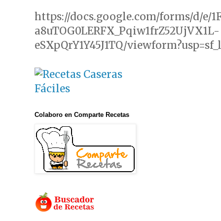
https://docs.google.com/forms/d/e/
a8uTOG0LERFX_Pqiw1frZ52UjVX1L-
eSXpQrY1Y45J1TQ/viewform?usp=sf_
Colaboro en Comparte Recetas