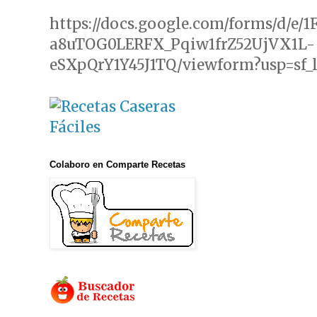
https://docs.google.com/forms/d/e/
a8uTOG0LERFX_Pqiw1frZ52UjVX1L-
eSXpQrY1Y45J1TQ/viewform?usp=sf_
Colaboro en Comparte Recetas