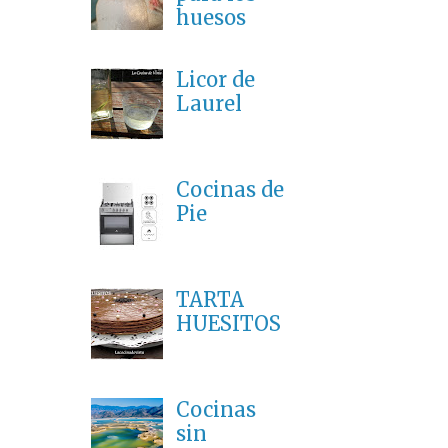
huesos
Licor de
Laurel
Cocinas de
Pie
TARTA
HUESITOS
Cocinas
sin