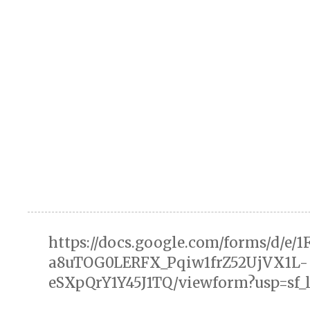
https://docs.google.com/forms/d/e/
a8uTOG0LERFX_Pqiw1frZ52UjVX1L-
eSXpQrY1Y45J1TQ/viewform?usp=sf_