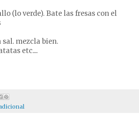
allo (lo verde). Bate las fresas con el
s
a sal. mezcla bien.
atas etc....
adicional