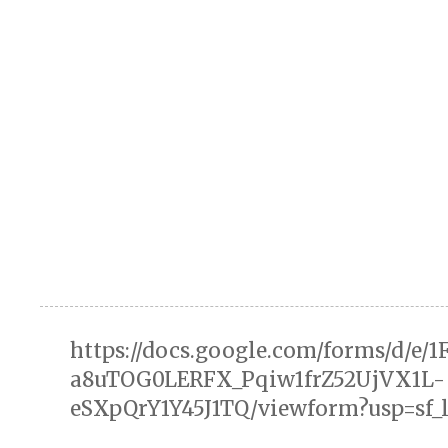
https://docs.google.com/forms/d/e/
a8uTOG0LERFX_Pqiw1frZ52UjVX1L-
eSXpQrY1Y45J1TQ/viewform?usp=sf_