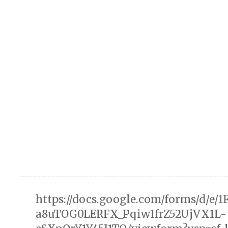
https://docs.google.com/forms/d/e/
a8uTOG0LERFX_Pqiw1frZ52UjVX1L-