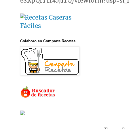
eSXpQrY1Y45J1TQ/viewform?usp=sf_
Colaboro en Comparte Recetas