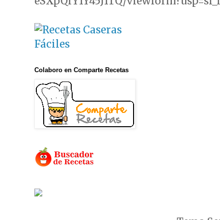
eSXpQrY1Y45J1TQ/viewform?usp=sf_
Colaboro en Comparte Recetas