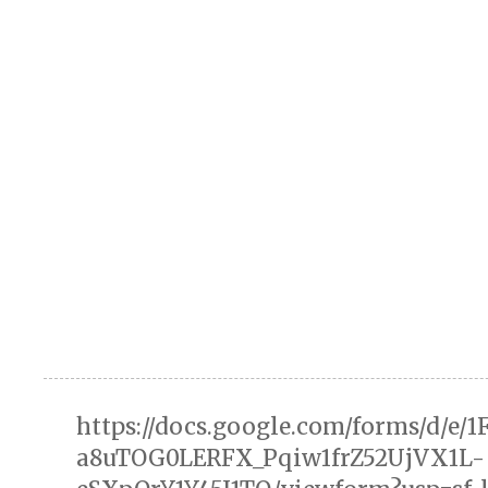
https://docs.google.com/forms/d/e/
a8uTOG0LERFX_Pqiw1frZ52UjVX1L-