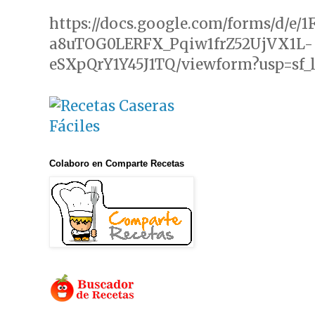
https://docs.google.com/forms/d/e/
a8uTOG0LERFX_Pqiw1frZ52UjVX1L-
eSXpQrY1Y45J1TQ/viewform?usp=sf_
Colaboro en Comparte Recetas