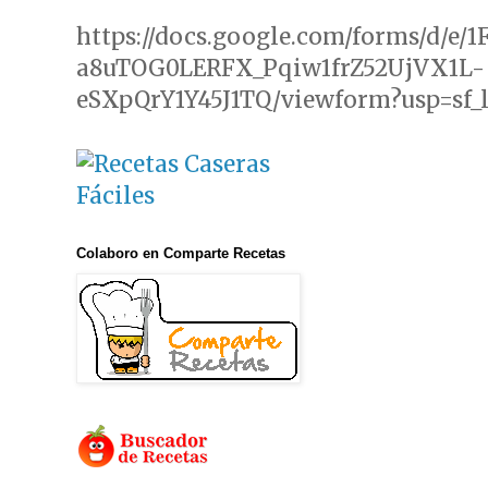
https://docs.google.com/forms/d/e/
a8uTOG0LERFX_Pqiw1frZ52UjVX1L-
eSXpQrY1Y45J1TQ/viewform?usp=sf_
Colaboro en Comparte Recetas